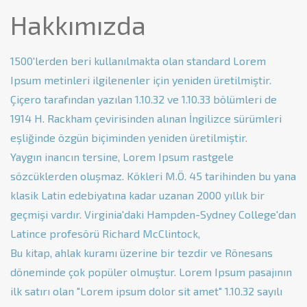
Hakkımızda
1500'lerden beri kullanılmakta olan standard Lorem
Ipsum metinleri ilgilenenler için yeniden üretilmiştir.
Çiçero tarafından yazılan 1.10.32 ve 1.10.33 bölümleri de
1914 H. Rackham çevirisinden alınan İngilizce sürümleri
eşliğinde özgün biçiminden yeniden üretilmiştir.
Yaygın inancın tersine, Lorem Ipsum rastgele
sözcüklerden oluşmaz. Kökleri M.Ö. 45 tarihinden bu yana
klasik Latin edebiyatına kadar uzanan 2000 yıllık bir
geçmişi vardır. Virginia'daki Hampden-Sydney College'dan
Latince profesörü Richard McClintock,
Bu kitap, ahlak kuramı üzerine bir tezdir ve Rönesans
döneminde çok popüler olmuştur. Lorem Ipsum pasajının
ilk satırı olan "Lorem ipsum dolor sit amet" 1.10.32 sayılı