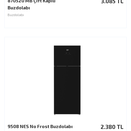
870520 MB Çift Kapılı
3.085 TL
Buzdolabı
Buzdolabı
9508 NES No Frost Buzdolabı
2.380 TL