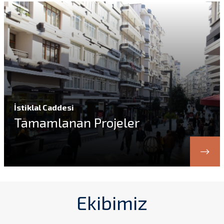
stiklal Caddesi
K
amamlanan Projeler
D
Ekibimiz