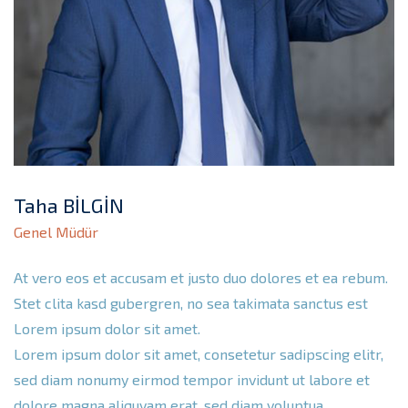
Taha BİLGİN
Genel Müdür
At vero eos et accusam et justo duo dolores et ea rebum.
Stet clita kasd gubergren, no sea takimata sanctus est
Lorem ipsum dolor sit amet.
Lorem ipsum dolor sit amet, consetetur sadipscing elitr,
sed diam nonumy eirmod tempor invidunt ut labore et
dolore magna aliquyam erat, sed diam voluptua.