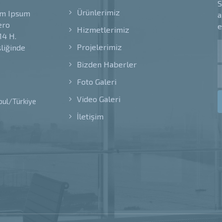
S
Ürünlerimiz
rem Ipsum
a
ero
e
Hizmetlerimiz
14 H.
Projelerimiz
şliğinde
Bizden Haberler
Foto Galeri
Video Galeri
bul/Türkiye
İletişim