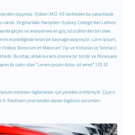
lerden oluşmaz. Kökleri M.Ö. 45 tarihinden bu yana klasik
şi vardır. Virginia'daki Hampden-Sydney College'dan Latince
ında geçen ve anlaşılması en güç sözcüklerden biri olan
rini incelediğinde kesin bir kaynağa ulaşmıştır. Lorm Ipsum,
e Finibus Bonorum et Malorum" (İyi ve Kötünün Uç Sınırları)
ektedir. Bu kitap, ahlak kuramı üzerine bir tezdir ve Rönesans
ın ilk satırı olan "Lorem ipsum dolor sit amet" 1.10.32
sum metinleri ilgilenenler için yeniden üretilmiştir. Çiçero
14 H. Rackham çevirisinden alınan İngilizce sürümleri