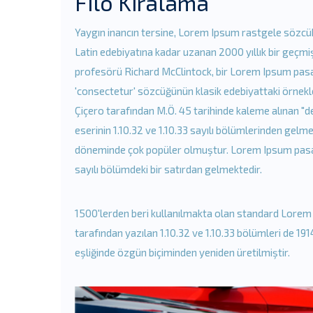
Filo Kiralama
Yaygın inancın tersine, Lorem Ipsum rastgele sözcük
Latin edebiyatına kadar uzanan 2000 yıllık bir geçmi
profesörü Richard McClintock, bir Lorem Ipsum pasaj
'consectetur' sözcüğünün klasik edebiyattaki örnekle
Çiçero tarafından M.Ö. 45 tarihinde kaleme alınan "d
eserinin 1.10.32 ve 1.10.33 sayılı bölümlerinden gelm
döneminde çok popüler olmuştur. Lorem Ipsum pasajın
sayılı bölümdeki bir satırdan gelmektedir.
1500'lerden beri kullanılmakta olan standard Lorem Ip
tarafından yazılan 1.10.32 ve 1.10.33 bölümleri de 19
eşliğinde özgün biçiminden yeniden üretilmiştir.