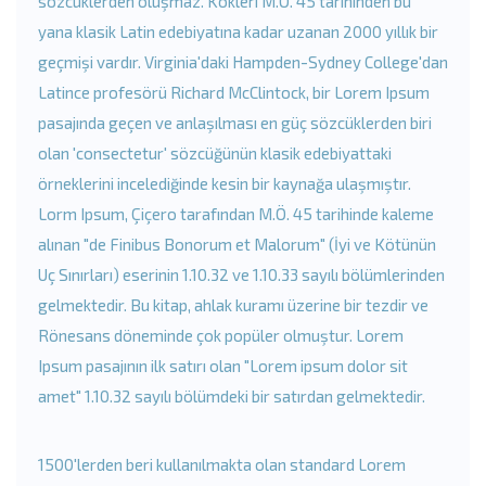
sözcüklerden oluşmaz. Kökleri M.Ö. 45 tarihinden bu
yana klasik Latin edebiyatına kadar uzanan 2000 yıllık bir
geçmişi vardır. Virginia'daki Hampden-Sydney College'dan
Latince profesörü Richard McClintock, bir Lorem Ipsum
pasajında geçen ve anlaşılması en güç sözcüklerden biri
olan 'consectetur' sözcüğünün klasik edebiyattaki
örneklerini incelediğinde kesin bir kaynağa ulaşmıştır.
Lorm Ipsum, Çiçero tarafından M.Ö. 45 tarihinde kaleme
alınan "de Finibus Bonorum et Malorum" (İyi ve Kötünün
Uç Sınırları) eserinin 1.10.32 ve 1.10.33 sayılı bölümlerinden
gelmektedir. Bu kitap, ahlak kuramı üzerine bir tezdir ve
Rönesans döneminde çok popüler olmuştur. Lorem
Ipsum pasajının ilk satırı olan "Lorem ipsum dolor sit
amet" 1.10.32 sayılı bölümdeki bir satırdan gelmektedir.
1500'lerden beri kullanılmakta olan standard Lorem